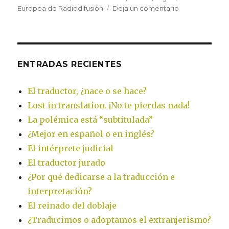
Europea de Radiodifusión
Deja un comentario
en
¿Mejor
en
español
o
en
ENTRADAS RECIENTES
inglés?
El traductor, ¿nace o se hace?
Lost in translation. ¡No te pierdas nada!
La polémica está “subtitulada”
¿Mejor en español o en inglés?
El intérprete judicial
El traductor jurado
¿Por qué dedicarse a la traducción e
interpretación?
El reinado del doblaje
¿Traducimos o adoptamos el extranjerismo?