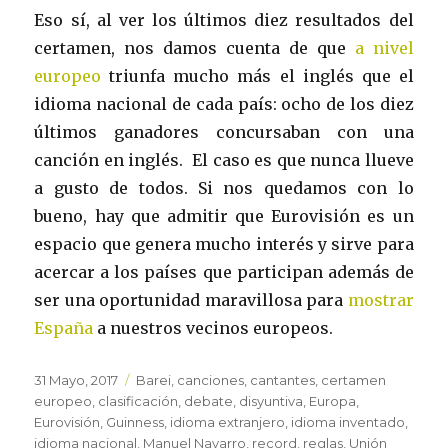
Eso sí, al ver los últimos diez resultados del
certamen, nos damos cuenta de que
a nivel
europeo
triunfa mucho más el inglés que el
idioma nacional de cada país: ocho de los diez
últimos ganadores concursaban con una
canción en inglés. El caso es que nunca llueve
a gusto de todos. Si nos quedamos con lo
bueno, hay que admitir que Eurovisión es un
espacio que genera mucho interés y sirve para
acercar a los países que participan además de
ser una oportunidad maravillosa para
mostrar
España
a nuestros vecinos europeos.
Publicado
31 Mayo, 2017
Etiquetas
Barei
,
canciones
,
cantantes
,
certamen
el
europeo
,
clasificación
,
debate
,
disyuntiva
,
Europa
,
Eurovisión
,
Guinness
,
idioma extranjero
,
idioma inventado
,
idioma nacional
,
Manuel Navarro
,
record
,
reglas
,
Unión